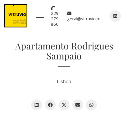
229
279
geral@vitruvio.pt
860
Apartamento Rodrigues
Sampaio
Lisboa